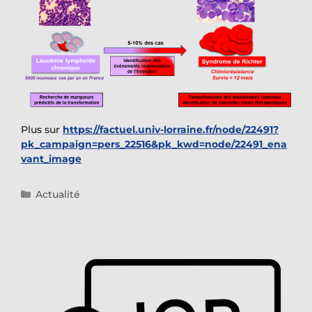
Plus sur
https://factuel.univ-lorraine.fr/node/22491?
pk_campaign=pers_22516&pk_kwd=node/22491_ena
vant_image
Catégories
Actualité