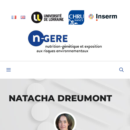
Skip
to
content
Menu
NATACHA DREUMONT