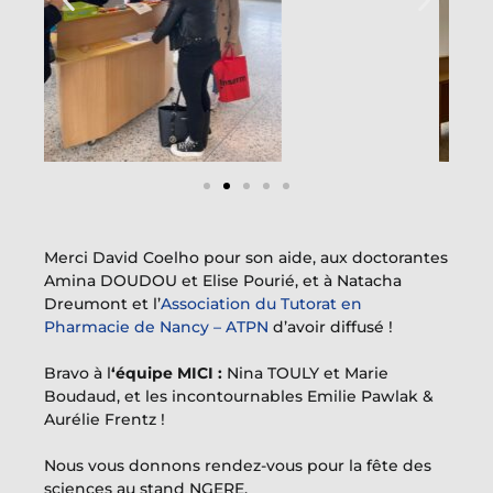
Merci
David Coelho
pour son aide, aux doctorantes
Amina DOUDOU
et
Elise Pourié
, et à
Natacha
Dreumont
et l’
Association du Tutorat en
Pharmacie de Nancy – ATPN
d’avoir diffusé !
Bravo à l
‘équipe MICI :
Nina TOULY
et
Marie
Boudaud,
et les incontournables
Emilie Pawlak
&
Aurélie Frentz
!
Nous vous donnons rendez-vous pour la fête des
sciences au stand NGERE.