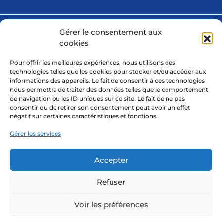
Gérer le consentement aux
Avec la participation financière de
cookies
Pour offrir les meilleures expériences, nous utilisons des
technologies telles que les cookies pour stocker et/ou accéder aux
informations des appareils. Le fait de consentir à ces technologies
nous permettra de traiter des données telles que le comportement
de navigation ou les ID uniques sur ce site. Le fait de ne pas
consentir ou de retirer son consentement peut avoir un effet
négatif sur certaines caractéristiques et fonctions.
Gérer les services
Accepter
© 2026 nGERE - Université de Lorraine. Tous droits réservés.
Refuser
Aide à la navigation
Déclaration d'accessibilité
Voir les préférences
Mentions légales
Politique de confidentialilté